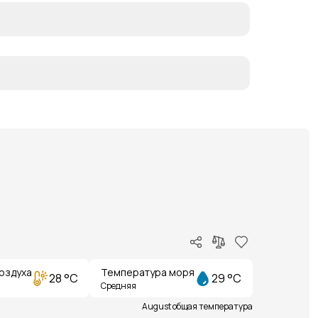
оздуха
Температура моря
28 °C
29 °C
Средняя
August общая температура