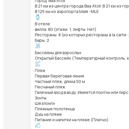
Город
:
Baa Atoll
В 21 км из центра города Baa Atoll. В 21 км из гор
В 125 км из аэропорта Male -MLE
В отеле
вилла: 80 (этажи: 1, лифты: Нет)
Рестораны: 8 (из которых рестораны a la carte: 
Бары: 2
Бассейны для взрослых
Открытый Бассейн (Температурный контроль, ква
Пляж
Первая береговая линия
Частный пляж, длина 50 м
Песчаный пляж
Галечный вход в воду, Имеется понтон или пирс
Зонты
Шезлонги
Пляжные полотенца
Душ на пляже
Питание и напитки на пляже (Платно)