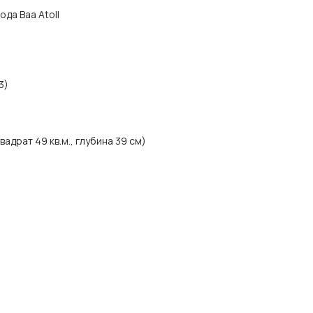
ода Baa Atoll
3)
драт 49 кв.м., глубина 39 см)