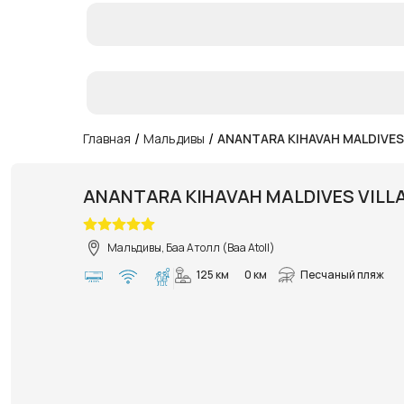
/
/
Главная
Мальдивы
ANANTARA KIHAVAH MALDIVES
ANANTARA KIHAVAH MALDIVES VILL
Мальдивы, Баа Атолл (Baa Atoll)
125 км
0 км
Песчаный пляж