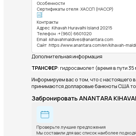
Особенности
Сертификаты отеля
:
ХАССП (HACCP)
Контракты
Адрес
:
Kihavah Huravalhi Island 20215
Телефон
:
+(960) 6601020
Email
:
kihavahmaldives@anantara.com
Сайт
:
https://www.anantara.com/en/kihavah-mald
Дополнительная информация
ТРАНСФЕР
: гидросамолет (время в пути 35
Информируем вас о том, что с настоящего вр
принимаются долларовые банкноты США тол
Забронировать ANANTARA KIHAVA
Проверьте лучшие предложения
Мы составили для вас список наиболее подход