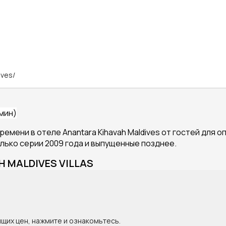
ives/
 мин)
емени в отеле Anantara Kihavah Maldives от гостей для о
ько серии 2009 года и выпущенные позднее.
H MALDIVES VILLAS
ящих цен, нажмите и ознакомьтесь.