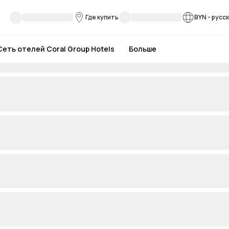
Где купить
BYN
-
русс
Сеть отелей Coral Group Hotels
Больше