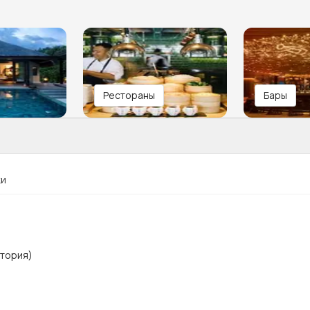
Рестораны
Бары
ки
итория)