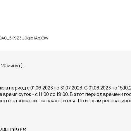
I-QA0_5K9Z3U0gIe1AqX8w
 20 минут).
 в период с 01.06.2023 по 31.07.2023. С 01.08.2023 по 15
время суток - с 11:00 до 19:00. В этот период времени г
а закате на знаменитом пляже отеля. По итогам реновацион
 MALDIVES