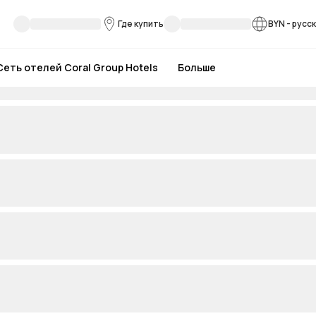
Где купить
BYN
-
русс
Сеть отелей Coral Group Hotels
Больше