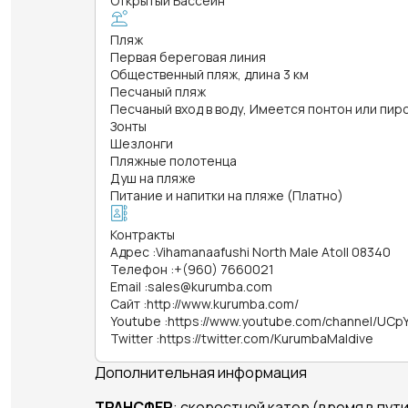
Открытый Бассейн
Пляж
Первая береговая линия
Общественный пляж, длина 3 км
Песчаный пляж
Песчаный вход в воду, Имеется понтон или пир
Зонты
Шезлонги
Пляжные полотенца
Душ на пляже
Питание и напитки на пляже (Платно)
Контракты
Адрес
:
Vihamanaafushi North Male Atoll 08340
Телефон
:
+(960) 7660021
Email
:
sales@kurumba.com
Сайт
:
http://www.kurumba.com/
Youtube
:
https://www.youtube.com/channel/UC
Twitter
:
https://twitter.com/KurumbaMaldive
Дополнительная информация
ТРАНСФЕР
: скоростной катер (время в пути