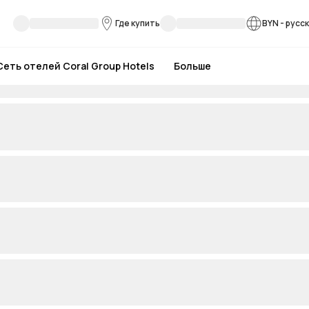
Где купить
BYN
-
русс
Сеть отелей Coral Group Hotels
Больше