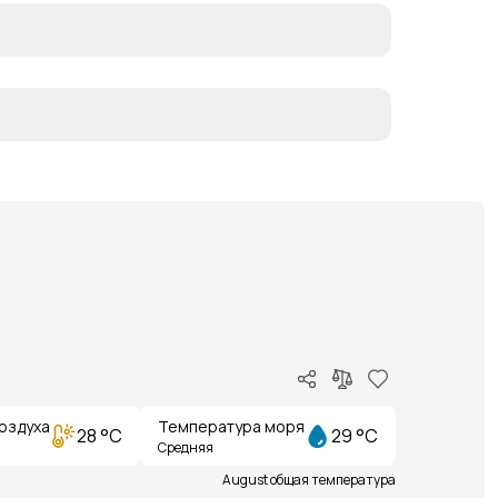
оздуха
Температура моря
28 °C
29 °C
Средняя
August общая температура