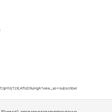
с
pYCqH1XjTzXLAftsD9uHgA?view_as=subscriber
 10 минут), организуется круглосуточно.