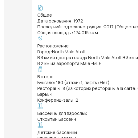
Общее
Дата основания
:
1972
Последний год реконструкции
:
2017 (Обществе
Общая площадь
:
174 015 кв.м.
Расположение
Город
:
North Male Atoll
В 3 км из центра города North Male Atoll. В 3 км 
В 2 км из аэропорта Male -MLE
В отеле
Бунгало: 180 (этажи: 1, лифты: Нет)
Рестораны: 8 (из которых рестораны a la carte: 
Бары: 4
Конференц-залы: 2
Бассейны для взрослых
Открытый Бассейн
Детские бассейны