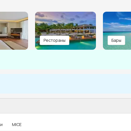
Рестораны
Бары
ки
MICE