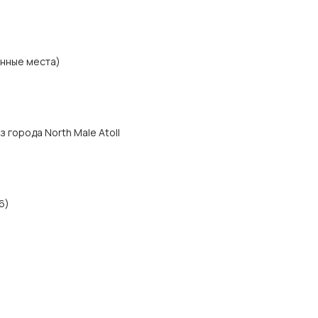
нные места)
из города North Male Atoll
6)