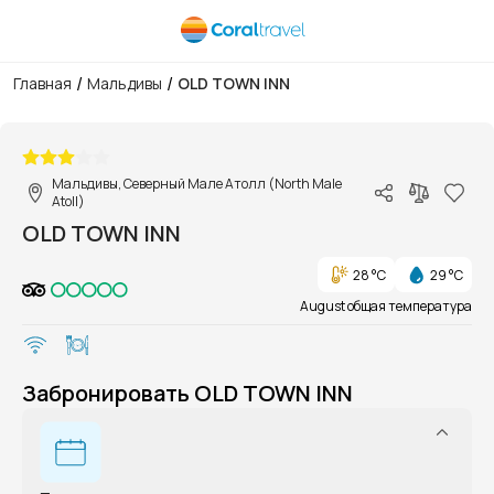
/
/
Главная
Мальдивы
OLD TOWN INN
1/1
Мальдивы, Северный Мале Атолл (North Male
Atoll)
OLD TOWN INN
28 °C
29 °C
August общая температура
Забронировать OLD TOWN INN