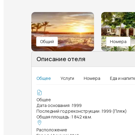
Общий
Номера
Описание отеля
Общее
Услуги
Номера
Еда и напит
Общее
Дата основания
:
1999
Последний год реконструкции
:
1999 (Пляж)
Общая площадь
:
1 842 кв.м.
Расположение