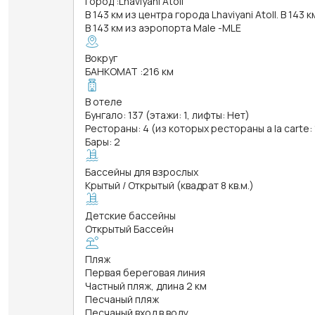
Город
:
Lhaviyani Atoll
В 143 км из центра города Lhaviyani Atoll. В 143 к
В 143 км из аэропорта Male -MLE
Вокруг
БАНКОМАТ
:
216 км
В отеле
Бунгало: 137 (этажи: 1, лифты: Нет)
Рестораны: 4 (из которых рестораны a la carte: 
Бары: 2
Бассейны для взрослых
Крытый / Открытый (квадрат 8 кв.м.)
Детские бассейны
Открытый Бассейн
Пляж
Первая береговая линия
Частный пляж, длина 2 км
Песчаный пляж
Песчаный вход в воду