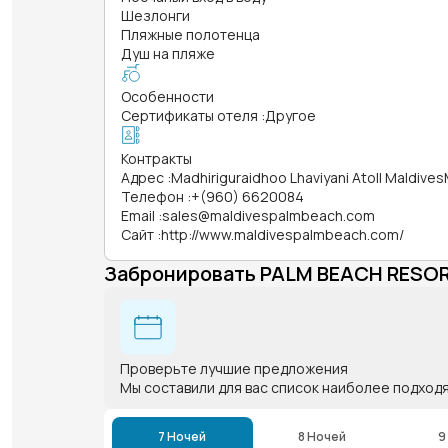
Шезлонги
Пляжные полотенца
Душ на пляже
Особенности
Сертификаты отеля
:
Другое
Контракты
Адрес
:
Madhiriguraidhoo Lhaviyani Atoll Maldives
Телефон
:
+(960) 6620084
Email
:
sales@maldivespalmbeach.com
Сайт
:
http://www.maldivespalmbeach.com/
Забронировать PALM BEACH RESOR
Проверьте лучшие предложения
Мы составили для вас список наиболее подход
7 Ночей
8 Ночей
9