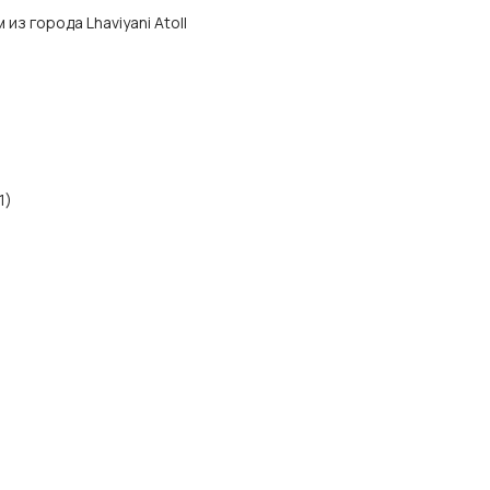
м из города Lhaviyani Atoll
1)