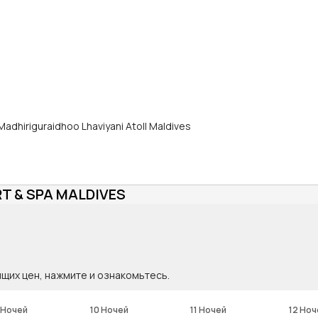
Madhiriguraidhoo Lhaviyani Atoll Maldives
T & SPA MALDIVES
ящих цен, нажмите и ознакомьтесь.
 Ночей
10 Ночей
11 Ночей
12 Ноч