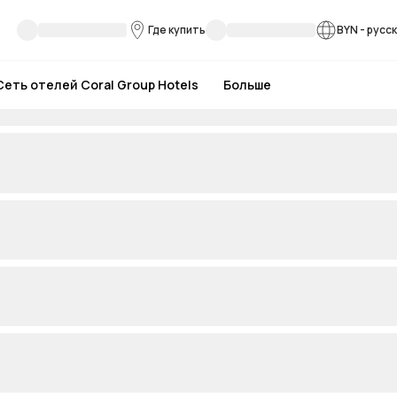
Где купить
BYN
-
русс
Сеть отелей Coral Group Hotels
Больше