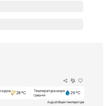
оздуха
Температура моря
28 °C
29 °C
Средняя
August общая температура