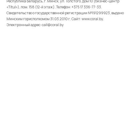
Республика Беларусь, г. Минск, ул. Толстого, дом 10 (бизнес-центр
«Titul»), пом. 158 (12-й этаж). Телефон: +375 17 336-77-33.
Свидетельство о государственной регистрации №191299923, выдано
Минским горисполкомом 31.03.2010 г. Cайт: www.coral.by.
Электронный адрес: call@coral.by