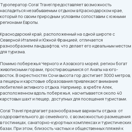
Туроператор Coral Travel предоставляет возможность
насладиться незабываемым отдыхом в Краснодарском крае,
который по своим природным условиям сопоставим с южными
регионами Европы.
Краснодарский край, расположенный на одной широте с
Северной Италией и Южной Францией, отличается
разнообразием ландшафтов, что делает его идеальным местом
для туризма.
Помимо побережья Черного и Азовского морей, регион богат
живописными горами, простирающимися от Анапы на юго-
восток. В окрестностях Сочи высота гор достигает 3000 метров,
а пещеры и карстовые образования привлекают внимание
любителей активного отдыха. Например, в хребте Алек,
расположенном вдоль побережья, насчитывается около 40
карстовых шахт и пещер, доступных для посещения туристами.
Coral Travel предлагает разнообразные варианты отдыха: от
оздоровительного до семейного, с возможностью размещения
в гостиницах, санаторно-курортных комплексах и туристических
базах. При этом, близость частных и общественных пляжей к