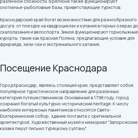
различной сложности. В регионе также функционируют
охотничье-рыболовные базы, приветствующие туристов.
Краснодарский край богат возможностями для разнообразного
досуга: от поездок на квадроциклах и купания в горных озерах до
скалолазания и велоспорта. Зимой функционируют горнолыжные
курорты, такие как Красная Поляна, предлагающие условия для
фрирайда, хели-ски и экстремального катания.
Посещение Краснодара
Город Краснодар, являясь столицей края, представляет собой
популярное туристическое направление для различных
категорий путешественников. Основанный в 1798 году, город
сохранил богатый культурно-исторический heritage. К числу
наиболее интересных памятников относятся Свято-
Екатерининский собор, здание почтамта с оригинальной
архитектурой, Художественный музей и мемориал "Запорожские
казаки пишут письмо турецкому султану".