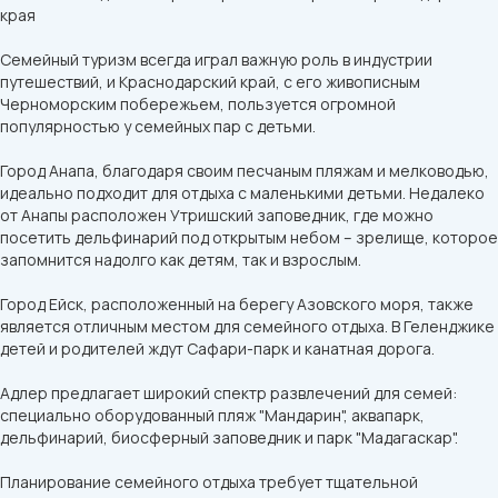
края
Семейный туризм всегда играл важную роль в индустрии
путешествий, и Краснодарский край, с его живописным
Черноморским побережьем, пользуется огромной
популярностью у семейных пар с детьми.
Город Анапа, благодаря своим песчаным пляжам и мелководью,
идеально подходит для отдыха с маленькими детьми. Недалеко
от Анапы расположен Утришский заповедник, где можно
посетить дельфинарий под открытым небом – зрелище, которое
запомнится надолго как детям, так и взрослым.
Город Ейск, расположенный на берегу Азовского моря, также
является отличным местом для семейного отдыха. В Геленджике
детей и родителей ждут Сафари-парк и канатная дорога.
Адлер предлагает широкий спектр развлечений для семей:
специально оборудованный пляж "Мандарин", аквапарк,
дельфинарий, биосферный заповедник и парк "Мадагаскар".
Планирование семейного отдыха требует тщательной